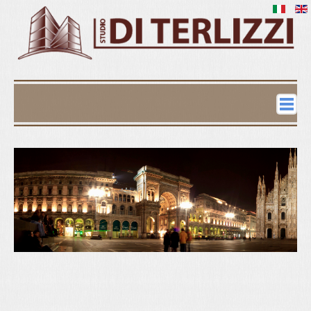
Home
Contatti
Immobili
Immobili in vendita
Immobili in affitto
Commerciale
Richiedi Valutazione