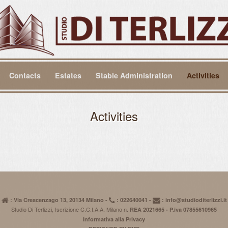
Contacts
Estates
Stable Administration
Activities
Activities
: Via Crescenzago 13, 20134 Milano -
: 022640041 -
: info@studioditerlizzi.it
Studio Di Terlizzi, Iscrizione C.C.I.A.A. Milano n.
REA 2021665 - P.iva 07855610965
Informativa alla Privacy